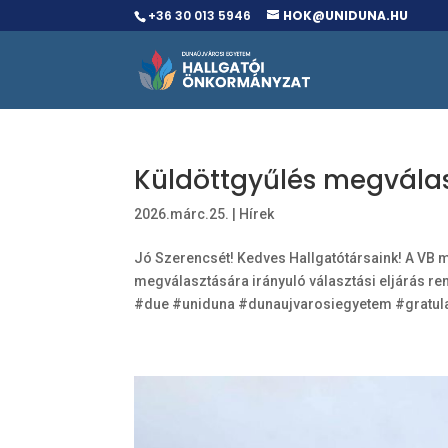
+36 30 013 5946
HOK@UNIDUNA.HU
Küldöttgyűlés megvála
2026.márc.25.
|
Hírek
Jó Szerencsét! Kedves Hallgatótársaink! A VB 
megválasztására irányuló választási eljárás rend
#due #uniduna #dunaujvarosiegyetem #gratula