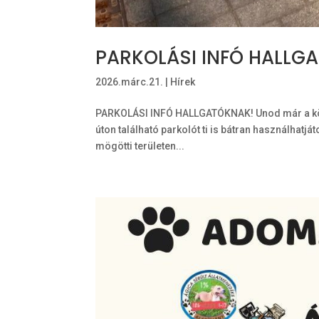
PARKOLÁSI INFÓ HALLG
2026.márc.21.
|
Hírek
PARKOLÁSI INFÓ HALLGATÓKNAK! Unod már a körö
úton található parkolót ti is bátran használhatj
mögötti területen...