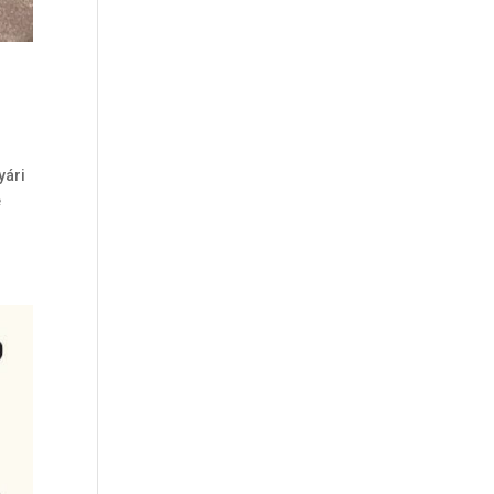
yári
e