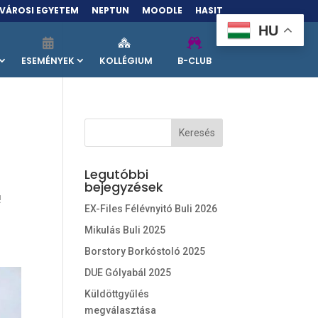
VÁROSI EGYETEM
NEPTUN
MOODLE
HASIT
HU
ESEMÉNYEK
KOLLÉGIUM
B-CLUB
Legutóbbi
bejegyzések
!
EX-Files Félévnyitó Buli 2026
Mikulás Buli 2025
Borstory Borkóstoló 2025
DUE Gólyabál 2025
Küldöttgyűlés
megválasztása