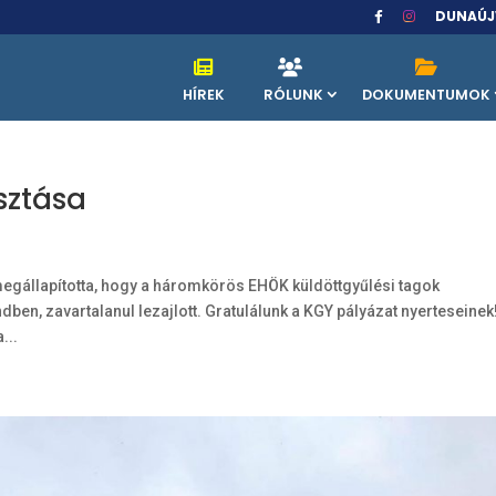
DUNAÚJ
HÍREK
RÓLUNK
DOKUMENTUMOK
sztása
megállapította, hogy a háromkörös EHÖK küldöttgyűlési tagok
ben, zavartalanul lezajlott. Gratulálunk a KGY pályázat nyerteseinek
...