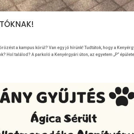
ATÓKNAK!
zést a kampus körül? Van egy jó hírünk! Tudtátok, hogy a Kenyérg
átok? Hol találod? A parkoló a Kenyérgyári úton, az egyetem „P” épület