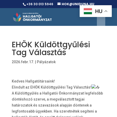
+36 30 013 5946
HOK@UNIDUNA.HU
HU
EHÖK Küldöttgyűlési
Tag Választás
2026.febr.17.
|
Pályázatok
Kedves Hallgatótársaink!
Elindult az EHÖK Küldöttgyűlési Tag Választás!
A Küldöttgyűlés a Hallgatói Önkormányzat legfelsőbb
döntéshozó szerve, a megválasztott tagjai
határozatok és szavazások alapján döntenek a
legfontosabb ügyekben. Ha szeretnétek segíteni a