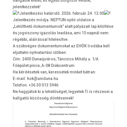
hallgatók életét, és együtt dolgozni velünk,
jelentkezzetek!
Jelentkezési határidő: 2026. február 24. 12:00
Jelentkezés módja: NEPTUN nyitó oldalon a
„Letölthető dokumentumok” alatt pályázati lap kitöltése
és jogviszony igazolás leadása, ami 15 napnál nem
régebbi, aláírással hitelesítve.
A szükséges dokumentumokat az EHÖK Irodába kell
eljuttatni nyitvatartási időben:
Cím: 2400 Dunaújváros, Táncsics Mihály u. 1/A
Főépület pince, A-08 Diákcentrum
Ha kérdésetek van, keressetek minket bátran:
E-mail: hok@uniduna.hu
Telefon: +36 30 013 5946
Ne hagyjátok ki a lehetőséget, legyetek Ti is részesei a
hallgatói közösség döntéseinek!