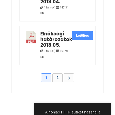
2018.04.
1 fájl(ok)
147.34
KB
Elnökségi
Letöltés
határozatok
2018.05.
1 fájl(ok)
101.91
KB
1
2
A honlap HTTP sütiket használ a