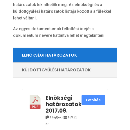
határozatok tekinthetők meg. Az elnökségi és a
küldöttgyűlési határozatok listája között a a fülekkel
lehet váltani.
Az egyes dokumentumok feltöltési idejét a
dokumentum nevére kattintva lehet megtekinteni.
ELNÖKSÉGI HATÁROZATOK
KÜLDÖTTGYŰLÉSI HATÁROZATOK
Elnökségi
Letöltés
határozatok
2017.09.
1 fájl(ok)
169.23
KB