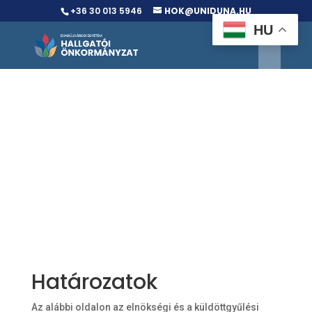
+36 30 013 5946
HOK@UNIDUNA.HU
HU
Határozatok
Az alábbi oldalon az elnökségi és a küldöttgyűlési