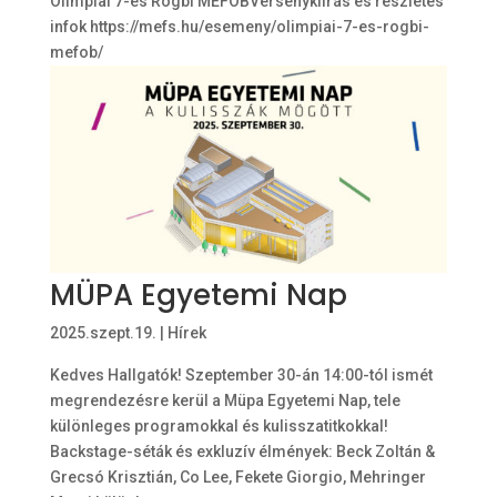
Olimpiai 7-es Rögbi MEFOBVersenykiírás és részletes
infok https://mefs.hu/esemeny/olimpiai-7-es-rogbi-
mefob/
MÜPA Egyetemi Nap
2025.szept.19.
|
Hírek
Kedves Hallgatók! Szeptember 30-án 14:00-tól ismét
megrendezésre kerül a Müpa Egyetemi Nap, tele
különleges programokkal és kulisszatitkokkal!
Backstage-séták és exkluzív élmények: Beck Zoltán &
Grecsó Krisztián, Co Lee, Fekete Giorgio, Mehringer