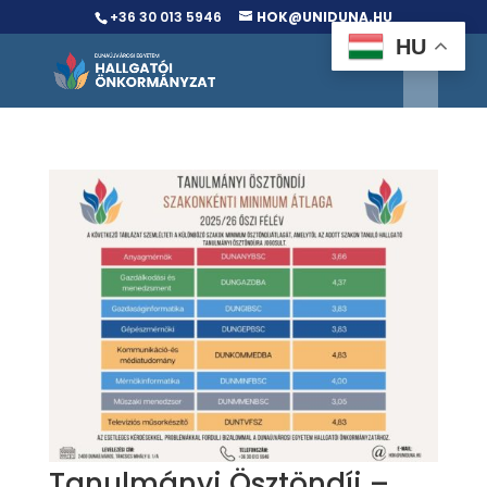
+36 30 013 5946
HOK@UNIDUNA.HU
HU
Tanulmányi Ösztöndíj –