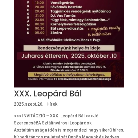
XXX. Leopárd Bál
2025.szept.26.
|
Hírek
<<< INVITÁCZIÓ – XXX. Leopárd Bál >>>Jó
Szerencsét!A Sztálinvárosi Leopárdok
Asztaltársasága idén is megrendezi nagy sikerű híres,
hírhedt táncos mulatságát Önnön Magunk és kedves