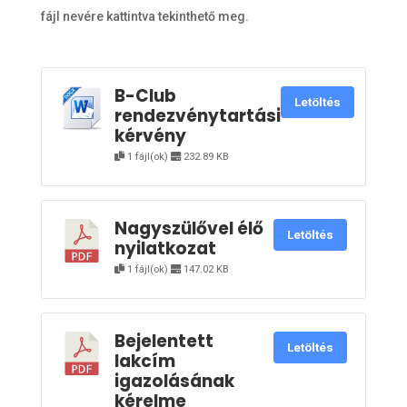
fájl nevére kattintva tekinthető meg.
B-Club
Letöltés
rendezvénytartási
kérvény
1 fájl(ok)
232.89 KB
Nagyszülővel élő
Letöltés
nyilatkozat
1 fájl(ok)
147.02 KB
Bejelentett
Letöltés
lakcím
igazolásának
kérelme