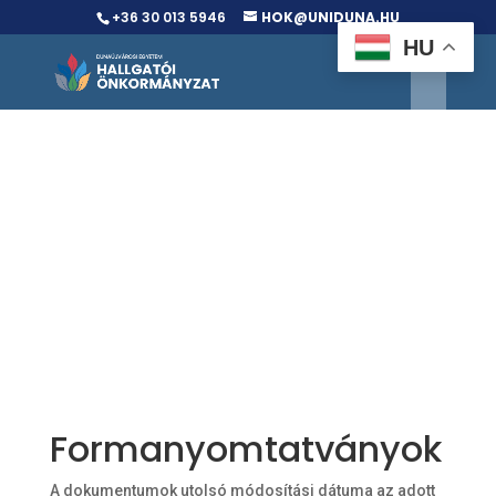
+36 30 013 5946
HOK@UNIDUNA.HU
HU
Formanyomtatványok
A dokumentumok utolsó módosítási dátuma az adott