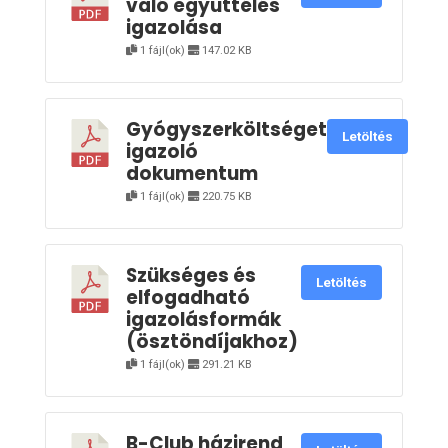
való együttélés
igazolása
1 fájl(ok)
147.02 KB
Gyógyszerköltséget
Letöltés
igazoló
dokumentum
1 fájl(ok)
220.75 KB
Szükséges és
Letöltés
elfogadható
igazolásformák
(ösztöndíjakhoz)
1 fájl(ok)
291.21 KB
B-Club házirend