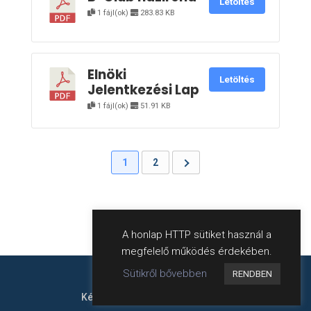
Letöltés
1 fájl(ok)
283.83 KB
Elnöki
Letöltés
Jelentkezési Lap
1 fájl(ok)
51.91 KB
1
2
A honlap HTTP sütiket használ a
megfelelő működés érdekében.
Sütikről bővebben
RENDBEN
Készítette:
harweb
- Hahn Róbert