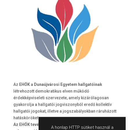
Az
EHÖK
a
Dunaújvárosi Egyetem hallgatóinak
létrehozott demokratikus elven működő
érdekképviseleti szervezete, amely kizárólagosan
gyakorolja a hallgatói jogviszonyból eredő kollektív
hallgatói jogokat, illetve a jogszabályokban ráruházott
hatásköröket.
Az EHÖK tevékenysége a hallgatókat érintő
A honlap HTTP sütiket használ a