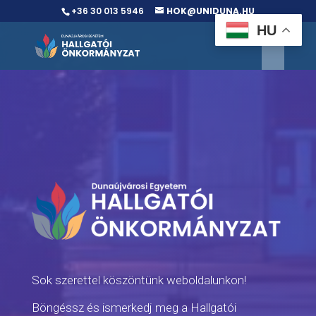
+36 30 013 5946
HOK@UNIDUNA.HU
HU
Sok szerettel köszöntünk weboldalunkon!
Böngéssz és ismerkedj meg a Hallgatói