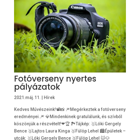
Fotóverseny nyertes
pályázatok
2021.máj.11.
|
Hírek
Kedves Művészeink!📽📸 🎆Megérkeztek a fotóverseny
eredményei.🎆 💎Mindenkinek gratulálunk, és szívből
köszönjük a részvételt!❤🏆 🏞Tájkép: 🥇Lóki Gergely
Bence 🥈Lajtos Laura Kinga 🥉Fülöp Lehel 🏙Épületek –
utcák: 🥇Lóki Gergely Bence 🥈Fülöp Lehel 🐱🐶