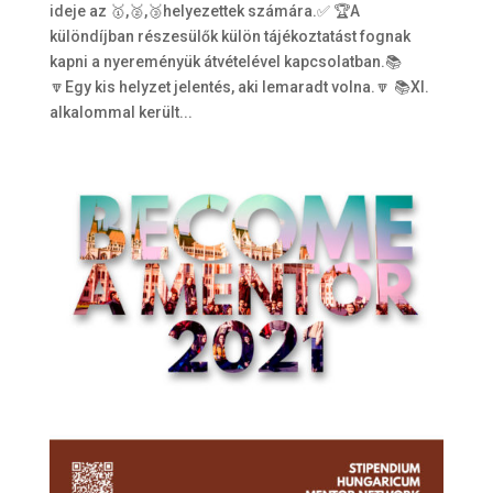
ideje az 🥇,🥈,🥉helyezettek számára.✅ 🏆A
különdíjban részesülők külön tájékoztatást fognak
kapni a nyereményük átvételével kapcsolatban.📚
🔽Egy kis helyzet jelentés, aki lemaradt volna.🔽 📚XI.
alkalommal került...