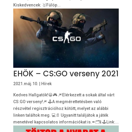
Kiskedvencek: 🥇Fülöp...
EHÖK – CS:GO verseny 2021
2021.máj.10.
|
Hírek
Kedves Hallgatók!😀🎮 🎆Elérkezett a sokak által várt
CS:GO verseny!🎆 🕹A megmérettetésben való
részvétel regisztrációhoz kötött, melyet az alábbi
linken találtok meg. 💻📄 Ugyanitt találjátok a játék
menetével kapcsolatos információkat is.✒🗂ℹ 🕹Link:...