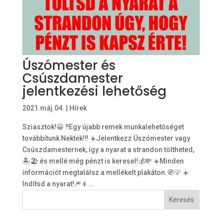
Úszómester és
Csúszdamester
jelentkezési lehetőség
2021.máj.04.
|
Hírek
Sziasztok!😀 ‼️Egy újabb remek munkalehetőséget
továbbítunk Nektek!‼️ ☀️Jelentkezz Úszómester vagy
Csúszdamesternek, így a nyarat a strandon töltheted,
🏝🏖 és mellé még pénzt is keresel!💰💸 ☀️Minden
információt megtalálsz a mellékelt plakáton.🧭💡 ☀️
Indítsd a nyarat!🎆🎇...