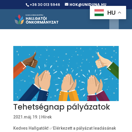
+36 30 013 5946
HOK@UNIDUNA.HU
HU
Tehetségnap pályázatok
2021.máj.19.
|
Hírek
Kedves Hallgatók❗️ ✅Elérkezett a pályázat leadásának