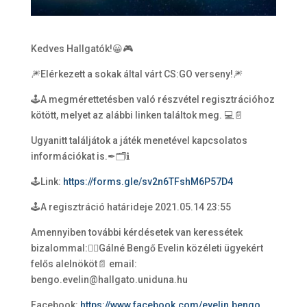
Kedves Hallgatók!😀🎮
🎆Elérkezett a sokak által várt CS:GO verseny!🎆
🕹A megmérettetésben való részvétel regisztrációhoz
kötött, melyet az alábbi linken találtok meg. 💻📄
Ugyanitt találjátok a játék menetével kapcsolatos
információkat is.✒🗂ℹ
🕹Link:
https://forms.gle/sv2n6TFshM6P57D4
🕹A regisztráció határideje 2021.05.14 23:55
Amennyiben további kérdésetek van keressétek
bizalommal:🙋‍♀️Gálné Bengő Evelin közéleti ügyekért
felős alelnököt📄 email:
bengo.evelin@hallgato.uniduna.hu
Facebook:
https://www.facebook.com/evelin.bengo