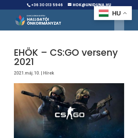
+36 30 013 5946
HOK@UNIDUNA.HU
HU
EHÖK – CS:GO verseny
2021
2021.máj.10.
|
Hírek