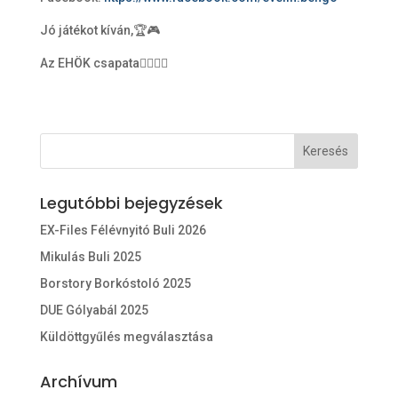
Jó játékot kíván,🏆🎮
Az EHÖK csapata🙋‍♀️🙋‍♂️
Legutóbbi bejegyzések
EX-Files Félévnyitó Buli 2026
Mikulás Buli 2025
Borstory Borkóstoló 2025
DUE Gólyabál 2025
Küldöttgyűlés megválasztása
Archívum