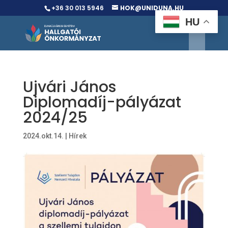
+36 30 013 5946
HOK@UNIDUNA.HU
HU
Ujvári János
Diplomadíj-pályázat
2024/25
2024.okt.14.
|
Hírek