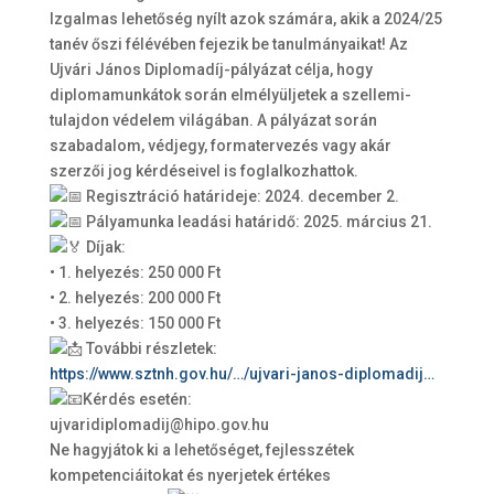
Izgalmas lehetőség nyílt azok számára, akik a 2024/25
tanév őszi félévében fejezik be tanulmányaikat! Az
Ujvári János Diplomadíj-pályázat célja, hogy
diplomamunkátok során elmélyüljetek a szellemi-
tulajdon védelem világában. A pályázat során
szabadalom, védjegy, formatervezés vagy akár
szerzői jog kérdéseivel is foglalkozhattok.
Regisztráció határideje: 2024. december 2.
Pályamunka leadási határidő: 2025. március 21.
Díjak:
• 1. helyezés: 250 000 Ft
• 2. helyezés: 200 000 Ft
• 3. helyezés: 150 000 Ft
További részletek:
https://www.sztnh.gov.hu/…/ujvari-janos-diplomadij…
Kérdés esetén:
ujvaridiplomadij@hipo.gov.hu
Ne hagyjátok ki a lehetőséget, fejlesszétek
kompetenciáitokat és nyerjetek értékes