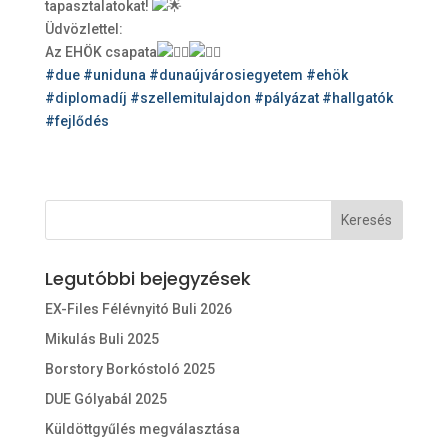
tapasztalatokat!
Üdvözlettel:
Az EHÖK csapata
#due
#uniduna
#dunaújvárosiegyetem
#ehök
#diplomadíj
#szellemitulajdon
#pályázat
#hallgatók
#fejlődés
Legutóbbi bejegyzések
EX-Files Félévnyitó Buli 2026
Mikulás Buli 2025
Borstory Borkóstoló 2025
DUE Gólyabál 2025
Küldöttgyűlés megválasztása