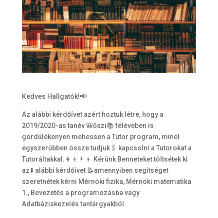
Kedves Hallgatók!📢
Az alábbi kérdőívet azért hoztuk létre, hogy a
2019/2020-as tanév 🎒őszi📚 féléveben is
gördülékenyen mehessen a Tutor program, minél
egyszerűbben össze tudjuk🖇️ kapcsolni a Tutorokat a
Tutoráltakkal.👩‍👦👨‍👦 Kérünk Benneteket töltsétek ki
az⬇️ alábbi kérdőívet 📝amennyiben segítséget
szeretnétek kérni Mérnöki fizika, Mérnöki matematika
1., Bevezetés a programozásba vagy
Adatbáziskezelés tantárgyakból.