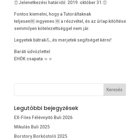
⏰Jelenetkezési határidő: 2019. október 31.⏰
Fontos kiemelni, hogy a Tutoráltaknak
teljesen🆓 ingyenes 🆓 a részvétel, és az űrlap kitöltése
semmilyen kötelezettséggel nem jár.
Legyetek bátrak💪, és merjetek segítséget kérni!
Baráti üdvözlettel:
EHÖK csapata 🤜🤛
Legutóbbi bejegyzések
EX-Files Félévnyitó Buli 2026
Mikulás Buli 2025
Borstory Borkóstoló 2025