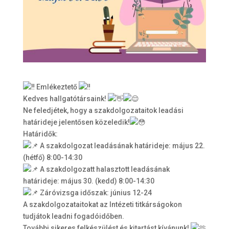
Emlékeztető
Kedves hallgatótársaink!
Ne feledjétek, hogy a szakdolgozataitok leadási
határideje jelentősen közeledik!
Határidők:
A szakdolgozat leadásának határideje: május 22.
(hétfő) 8:00-14:30
A szakdolgozatt halasztott leadásának
határideje: május 30. (kedd) 8:00-14:30
Záróvizsga időszak: június 12-24
A szakdolgozataitokat az Intézeti titkárságokon
tudjátok leadni fogadóidőben.
További sikeres felkészülést és kitartást kívánunk!