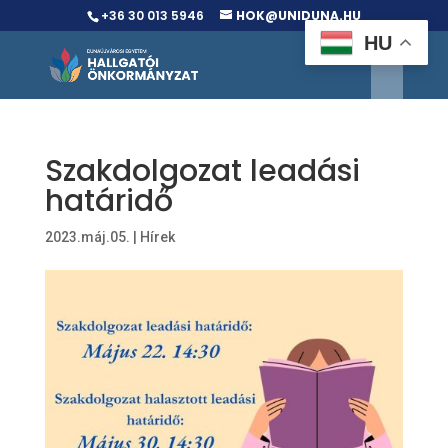
+36 30 013 5946
HOK@UNIDUNA.HU
HU
Szakdolgozat leadási
határidő
2023.máj.05.
|
Hírek