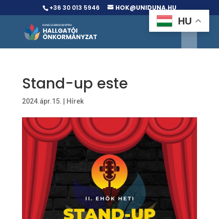
+36 30 013 5946
HOK@UNIDUNA.HU
HU
Stand-up este
2024.ápr.15.
|
Hírek