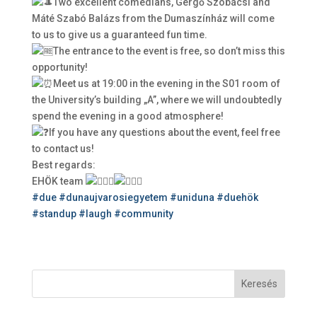
Two excellent comedians, Gergő Szobácsi and
Máté Szabó Balázs from the Dumaszínház will come
to us to give us a guaranteed fun time.
The entrance to the event is free, so don’t miss this
opportunity!
Meet us at 19:00 in the evening in the S01 room of
the University’s building „A”, where we will undoubtedly
spend the evening in a good atmosphere!
If you have any questions about the event, feel free
to contact us!
Best regards:
EHÖK team
#due
#dunaujvarosiegyetem
#uniduna
#duehök
#standup
#laugh
#community