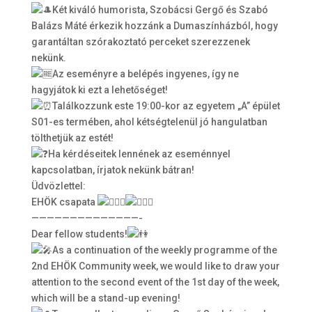
Két kiváló humorista, Szobácsi Gergő és Szabó
Balázs Máté érkezik hozzánk a Dumaszínházból, hogy
garantáltan szórakoztató perceket szerezzenek
nekünk.
Az eseményre a belépés ingyenes, így ne
hagyjátok ki ezt a lehetőséget!
Találkozzunk este 19:00-kor az egyetem „A” épület
S01-es termében, ahol kétségtelenül jó hangulatban
tölthetjük az estét!
Ha kérdéseitek lennének az eseménnyel
kapcsolatban, írjatok nekünk bátran!
Üdvözlettel:
EHÖK csapata
——————————————-
Dear fellow students!
As a continuation of the weekly programme of the
2nd EHÖK Community week, we would like to draw your
attention to the second event of the 1st day of the week,
which will be a stand-up evening!