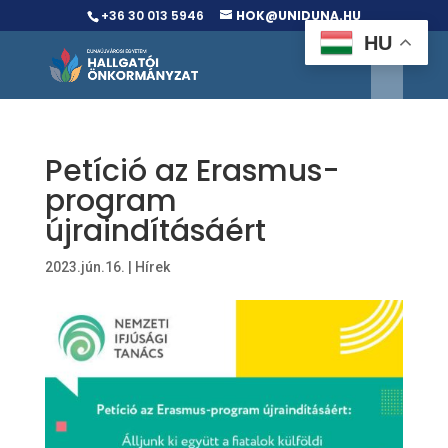
+36 30 013 5946
HOK@UNIDUNA.HU
HU
Petíció az Erasmus-
program
újraindításáért
2023.jún.16.
|
Hírek