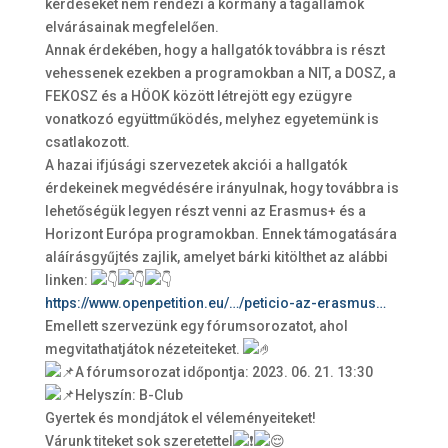
kérdéseket nem rendezi a kormány a tagállamok
elvárásainak megfelelően.
Annak érdekében, hogy a hallgatók továbbra is részt
vehessenek ezekben a programokban a NIT, a DOSZ, a
FEKOSZ és a HÖOK között létrejött egy ezügyre
vonatkozó együttműködés, melyhez egyetemünk is
csatlakozott.
A hazai ifjúsági szervezetek akciói a hallgatók
érdekeinek megvédésére irányulnak, hogy továbbra is
lehetőségük legyen részt venni az Erasmus+ és a
Horizont Európa programokban. Ennek támogatására
aláírásgyűjtés zajlik, amelyet bárki kitölthet az alábbi
linken:
https://www.openpetition.eu/…/peticio-az-erasmus…
Emellett szervezünk egy fórumsorozatot, ahol
megvitathatjátok nézeteiteket.
A fórumsorozat időpontja: 2023. 06. 21. 13:30
Helyszín: B-Club
Gyertek és mondjátok el véleményeiteket!
Várunk titeket sok szeretettel