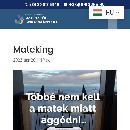
+36 30 013 5946
HOK@UNIDUNA.HU
HU
Mateking
2022.ápr.20.
|
Hírek