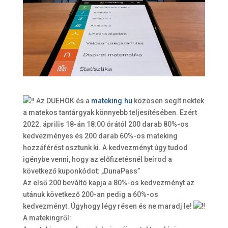
Az DUEHÖK és a
mateking.hu
közösen segít nektek
a matekos tantárgyak könnyebb teljesítésében. Ezért
2022. április 18-án 18:00 órától 200 darab 80%-os
kedvezményes és 200 darab 60%-os mateking
hozzáférést osztunk ki. A kedvezményt úgy tudod
igénybe venni, hogy az előfizetésnél beírod a
következő kuponkódot: „DunaPass”
Az első 200 beváltó kapja a 80%-os kedvezményt az
utánuk következő 200-an pedig a 60%-os
kedvezményt. Úgyhogy légy résen és ne maradj le!
A matekingről: