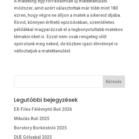
A mateking egy forradalmian új matektanulási
módszer, amit azért választottak már több mint 180
ezren, hogy végre ne álljon a matek a sikereid útjába.
Rövid, könnyen érthető epizódokban, szemléletes
példákkal magyarázzuk el a legbonyolultabb matekos
témaköröket is. Ezzel nem csak rengeteg időt
spórolunk meg neked, de közben igazi élménnyé is
változtatjuk a matektanulást.
Legutóbbi bejegyzések
EX-Files Félévnyitó Buli 2026
Mikulás Buli 2025
Borstory Borkóstoló 2025
DUE Gólyabál 2025