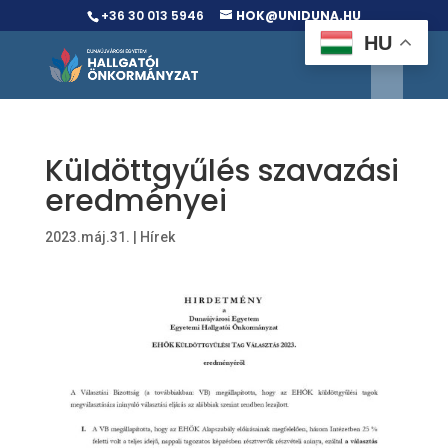
+36 30 013 5946
HOK@UNIDUNA.HU
HU
Küldöttgyűlés szavazási
eredményei
2023.máj.31.
|
Hírek