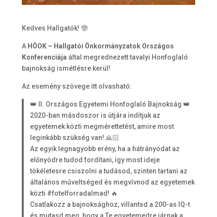
Kedves Hallgatók! 🤓
A
HÖOK – Hallgatói Önkormányzatok Országos
Konferenciája
által megrednezett tavalyi Honfoglaló
bajnokság ismétlésre kerül!
Az esemény szövege itt olvasható:
👑 II. Országos Egyetemi Honfoglaló Bajnokság 👑
2020-ban másdoszor is útjára indítjuk az
egyetemek közti megmérettetést, amire most
leginkább szükség van! 🙏🏻
Az egyik legnagyobb erény, ha a hátrányodat az
előnyödre tudod fordítani, így most ideje
tökéletesre csiszolni a tudásod, szinten tartani az
általános műveltséged és megvívnod az egyetemek
közti #fotelforradalmad! 🔥
Csatlakozz a bajnoksághoz, villantsd a 200-as IQ-t
és mutasd meg, hogy a Te egyetemedre járnak a