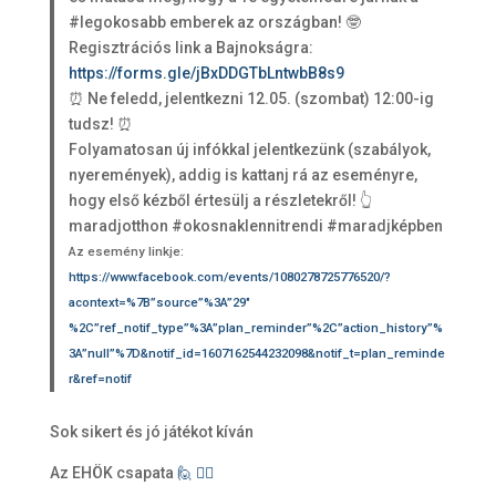
#legokosabb emberek az országban! 🤓
Regisztrációs link a Bajnokságra:
https://forms.gle/jBxDDGTbLntwbB8s9
⏰ Ne feledd, jelentkezni 12.05. (szombat) 12:00-ig
tudsz! ⏰
Folyamatosan új infókkal jelentkezünk (szabályok,
nyeremények), addig is kattanj rá az eseményre,
hogy első kézből értesülj a részletekről! 👆
maradjotthon #okosnaklennitrendi #maradjképben
Az esemény linkje:
https://www.facebook.com/events/1080278725776520/?
acontext=%7B”source”%3A”29″
%2C”ref_notif_type”%3A”plan_reminder”%2C”action_history”%
3A”null”%7D&notif_id=1607162544232098&notif_t=plan_reminde
r&ref=notif
Sok sikert és jó játékot kíván
Az EHÖK csapata
🙋
🙋‍♂️