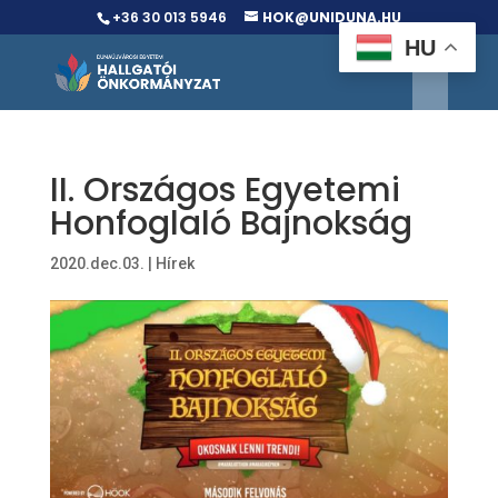
+36 30 013 5946
HOK@UNIDUNA.HU
HU
II. Országos Egyetemi
Honfoglaló Bajnokság
2020.dec.03.
|
Hírek