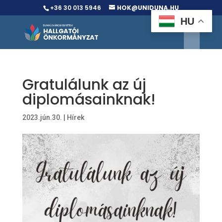
+36 30 013 5946
HOK@UNIDUNA.HU
HU
Gratulálunk az új
diplomásainknak!
2023.jún.30.
|
Hírek