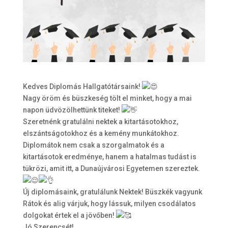
Kedves Diplomás Hallgatótársaink!
Nagy öröm és büszkeség tölt el minket, hogy a mai
napon üdvözölhettünk titeket!
Szeretnénk gratulálni nektek a kitartásotokhoz,
elszántságotokhoz és a kemény munkátokhoz.
Diplomátok nem csak a szorgalmatok és a
kitartásotok eredménye, hanem a hatalmas tudást is
tükrözi, amit itt, a Dunaújvárosi Egyetemen szereztek.
Új diplomásaink, gratulálunk Nektek! Büszkék vagyunk
Rátok és alig várjuk, hogy lássuk, milyen csodálatos
dolgokat értek el a jövőben!
Jó Szerencsét!