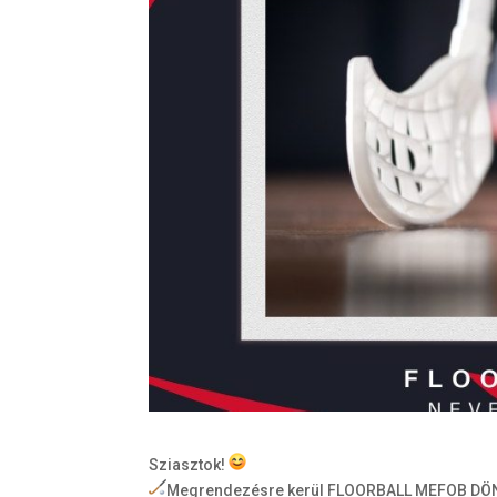
Sziasztok!
Megrendezésre kerül FLOORBALL MEFOB DÖ