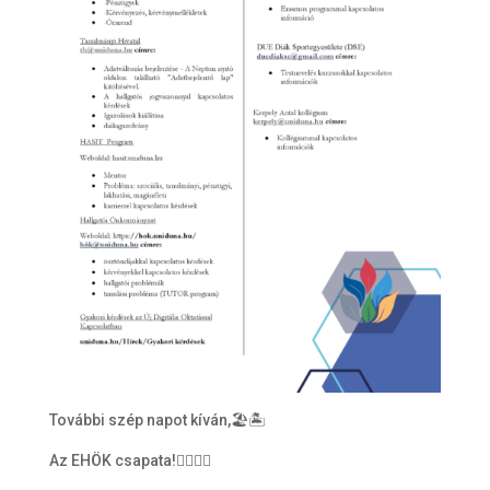
További szép napot kíván,🏖🏝
Az EHÖK csapata!🙋‍♀️🙋‍♂️