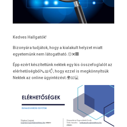
Kedves Hallgatók!
Bizonyára tudjátok, hogy a kialakult helyzet miatt
egyetemünk nem látogatható.😔❌🏢
Épp ezért készítettünk nektek egy kis összefoglalót az
elérhetőségből📞📖📫, hogy ezzel is megkönnyítsük
Nektek az online ügyintézést.🌍📧💻