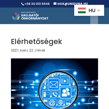
+36 30 013 5946
HOK@UNIDUNA.HU
HU
Elérhetőségek
2021.márc.22.
|
Hírek