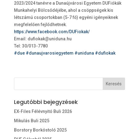
2023/2024 tanévre a Dunaújvárosi Egyetem DUFiókák
Munkahelyi Bölcsődéjébe, ahol a csöppségek kis
létszámú csoportokban (5-7 fő) egyéni igényeiknek
megfelelően fejlődhetnek.
https://www.facebook.com/DUFiokak/
Email: dufiokak@uniduna.hu
Tel: 30/013-7780
#due
#dunaujvarosiegyetem
#uniduna
#dufiokak
Legutóbbi bejegyzések
EX-Files Félévnyitó Buli 2026
Mikulás Buli 2025
Borstory Borkóstoló 2025