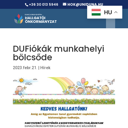
+36 30 013 5946
HOK@UNIDUNA.HU
HU
DUFiókák munkahelyi
bölcsőde
2023.febr.21.
|
Hírek