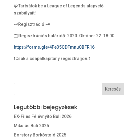
🧩Tartsátok be a League of Legends alapvető
szabályait!
🗝Regisztráció:🗝
🗂Regisztrációs határidő: 2020. Október 22. 18:00
https://forms.gle/4Fe35QDFmnuCBFR16
❗Csak a csapatkapitány regisztráljon.❗
Legutóbbi bejegyzések
EX-Files Félévnyitó Buli 2026
Mikulás Buli 2025
Borstory Borkóstoló 2025