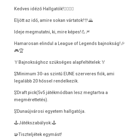
Kedves idéző Hallgatók!🧙‍♀️🧙‍♂️
Eljött az idő, amire sokan vártatok!🎊🌄
Ideje megmutatni, ki, mire képes!💪🎆
Hamarosan elindul a League of Legends bajnokság!🎉
🎮🏆
🏅Bajnoksághoz szükséges alapfeltételek:🏅
🎖Minimum 30-as szintű EUNE szerveres fiók, ami
legalább 20 hőssel rendelkezik.
🎖Draft pick(5v5 játékmódban lesz megtartva a
megmérettetés).
🎖Dunaújvárosi egyetem hallgatója.
🕹Játékszabályok:🕹
🧩Tiszteljétek egymást!