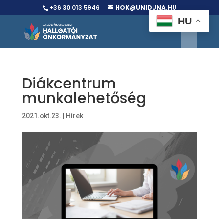
+36 30 013 5946
HOK@UNIDUNA.HU
HU
Diákcentrum
munkalehetőség
2021.okt.23.
|
Hírek