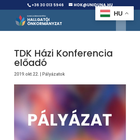
+36 30 013 5946
HOK@UNIDUNA.HU
HU
TDK Házi Konferencia
előadó
2019.okt.22.
|
Pályázatok