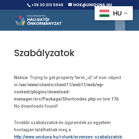
+36 30 013 5946
HOK@UNIDUNA.HU
HU
Szabályzatok
Notice
: Trying to get property 'term_id' of non-object
in
/var/www/clients/client11/web11/web/wp-
content/plugins/download-
manager/src/Package/Shortcodes.php
on line
176
No downloads found!
További szabályzatok és ügyrendek az egyetem
honlapján találhatóak meg a
http://www.uniduna.hu/rolunk/ervenyes-szabalyzatok-