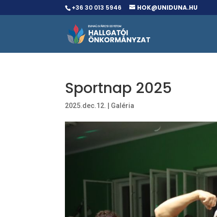
+36 30 013 5946
HOK@UNIDUNA.HU
Sportnap 2025
2025.dec.12.
|
Galéria