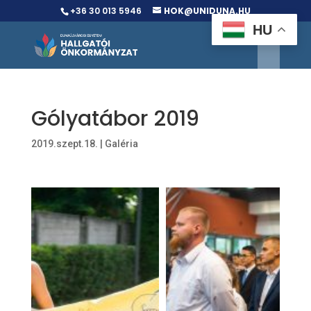
+36 30 013 5946
HOK@UNIDUNA.HU
HU
Gólyatábor 2019
2019.szept.18.
|
Galéria