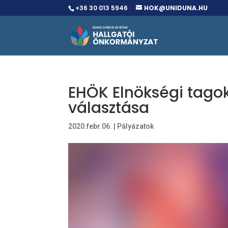
+36 30 013 5946
HOK@UNIDUNA.HU
EHÖK Elnökségi tagok
választása
2020.febr.06.
|
Pályázatok