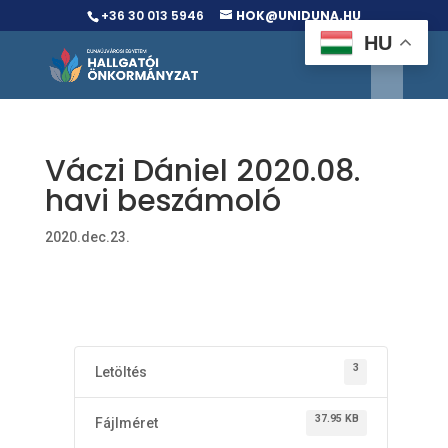
+36 30 013 5946
HOK@UNIDUNA.HU
HU
Váczi Dániel 2020.08.
havi beszámoló
2020.dec.23.
3
Letöltés
37.95 KB
Fájlméret