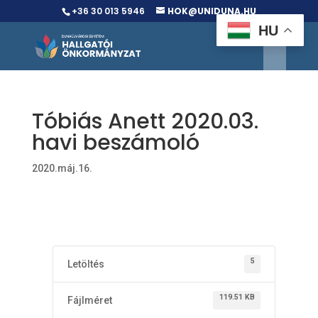
+36 30 013 5946
HOK@UNIDUNA.HU
HU
Tóbiás Anett 2020.03.
havi beszámoló
2020.máj.16.
5
Letöltés
119.51 KB
Fájlméret