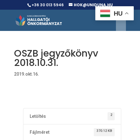
+36 30 013 5946
HOK@UNIDUNA.HU
HU
OSZB jegyzőkönyv
2018.10.31.
2019.okt.16.
2
Letöltés
370.12 KB
Fájlméret