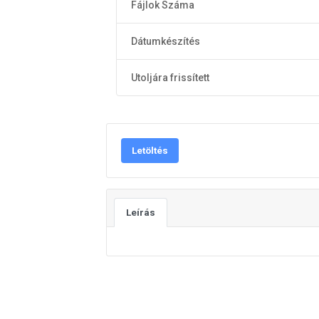
Fájlok Száma
Dátumkészítés
Utoljára frissített
Letöltés
Leírás