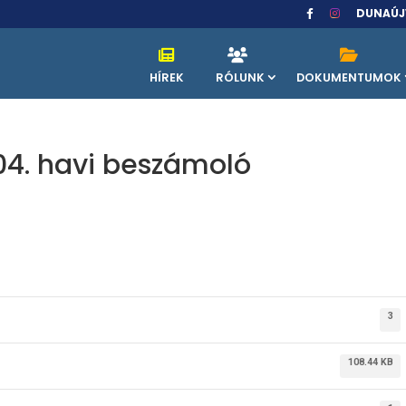
DUNAÚJ
HÍREK
RÓLUNK
DOKUMENTUMOK
.04. havi beszámoló
3
108.44 KB