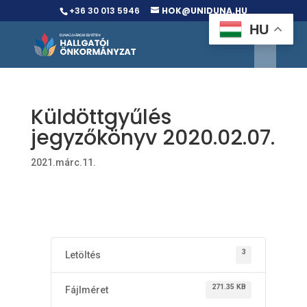
+36 30 013 5946
HOK@UNIDUNA.HU
HU
Küldöttgyűlés
jegyzőkönyv 2020.02.07.
2021.márc.11.
3
Letöltés
271.35 KB
Fájlméret