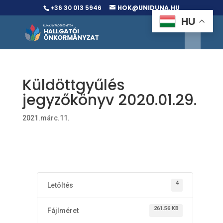
+36 30 013 5946
HOK@UNIDUNA.HU
HU
Küldöttgyűlés
jegyzőkönyv 2020.01.29.
2021.márc.11.
4
Letöltés
261.56 KB
Fájlméret