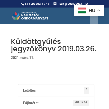
+36 30 013 5946
HOK@UNIDUNA.HU
HU
Küldöttgyűlés
jegyzőkönyv 2019.03.26.
2021.márc.11.
3
Letöltés
265.19 KB
Fájlméret