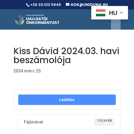
+36 30 013 5946
HOK@UNIDUNA.HU
HU
Kiss Dávid 2024.03. havi
beszámolója
2024.márc.25.
Letöltés
110.36 KB
Fájlméret