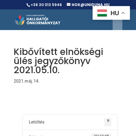
+36 30 013 5946
HOK@UNIDUNA.HU
HU
Kibővített elnökségi
ülés jegyzőkönyv
2021.05.10.
2021.máj.14.
8
Letöltés