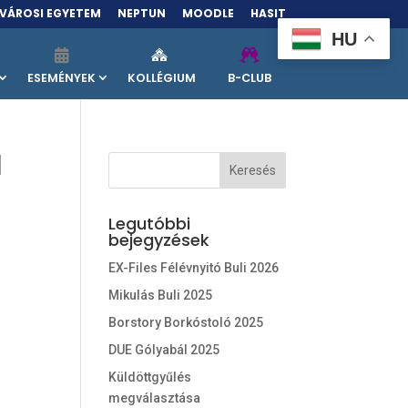
VÁROSI EGYETEM
NEPTUN
MOODLE
HASIT
HU
ESEMÉNYEK
KOLLÉGIUM
B-CLUB
l
Legutóbbi
bejegyzések
EX-Files Félévnyitó Buli 2026
Mikulás Buli 2025
Borstory Borkóstoló 2025
DUE Gólyabál 2025
Küldöttgyűlés
megválasztása