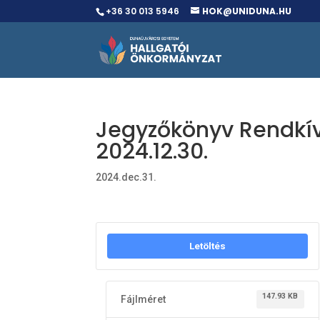
+36 30 013 5946
HOK@UNIDUNA.HU
Jegyzőkönyv Rendkívü
2024.12.30.
2024.dec.31.
Letöltés
147.93 KB
Fájlméret