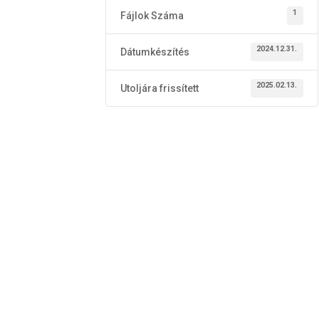
1
Fájlok Száma
2024.12.31.
Dátumkészítés
2025.02.13.
Utoljára frissített