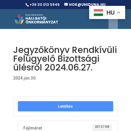
+36 30 013 5946
HOK@UNIDUNA.HU
HU
Jegyzőkönyv Rendkívüli
Felügyelő Bizottsági
ülésről 2024.06.27.
2024.jún.30.
Letöltés
207.57 KB
Fájlméret