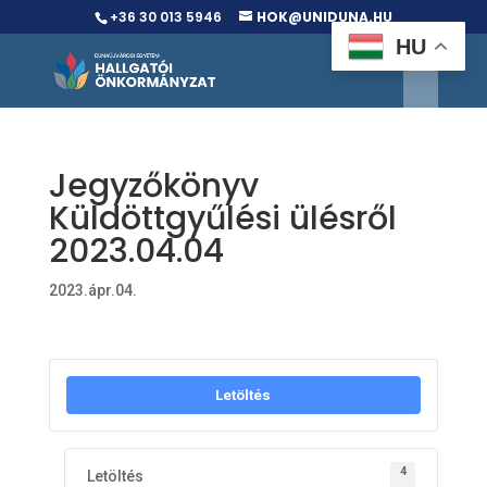
+36 30 013 5946
HOK@UNIDUNA.HU
HU
Jegyzőkönyv
Küldöttgyűlési ülésről
2023.04.04
2023.ápr.04.
Letöltés
4
Letöltés