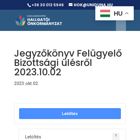
+36 30 013 5946
HOK@UNIDUNA.HU
HU
Jegyzőkönyv Felügyelő
Bizottsági ülésről
2023.10.02
2023.okt.02.
Letöltés
1
Letöltés