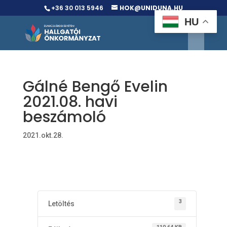
+36 30 013 5946
HOK@UNIDUNA.HU
HU
Gálné Bengő Evelin
2021.08. havi
beszámoló
2021.okt.28.
3
Letöltés