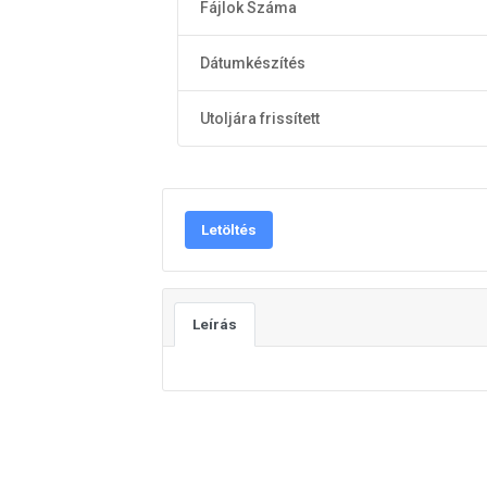
Fájlok Száma
Dátumkészítés
Utoljára frissített
Letöltés
Leírás