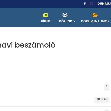
DUNAÚJ
HÍREK
RÓLUNK
DOKUMENTUMOK
. havi beszámoló
5
48.13 KB