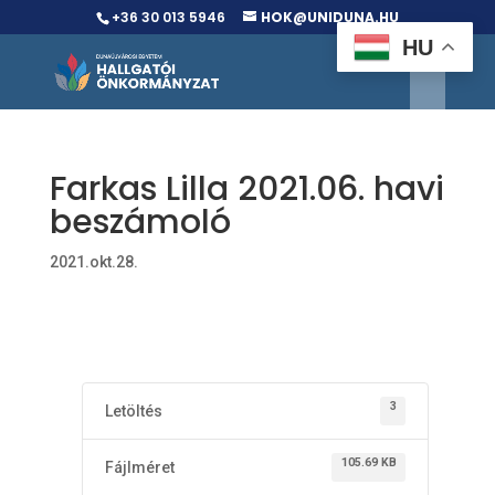
+36 30 013 5946
HOK@UNIDUNA.HU
HU
Farkas Lilla 2021.06. havi
beszámoló
2021.okt.28.
3
Letöltés
105.69 KB
Fájlméret