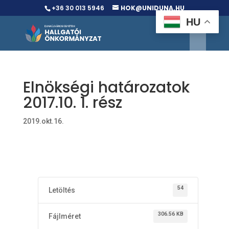
+36 30 013 5946
HOK@UNIDUNA.HU
HU
Elnökségi határozatok
2017.10. 1. rész
2019.okt.16.
54
Letöltés
306.56 KB
Fájlméret