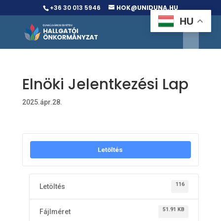
+36 30 013 5946
HOK@UNIDUNA.HU
HU
Elnöki Jelentkezési Lap
2025.ápr.28.
Letöltés
116
Letöltés
51.91 KB
Fájlméret