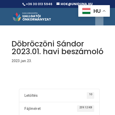
+36 30 013 5946
HOK@UNIDUNA.HU
HU
Döbröczöni Sándor
2023.01. havi beszámoló
2023.jan.23.
10
Letöltés
239.12 KB
Fájlméret