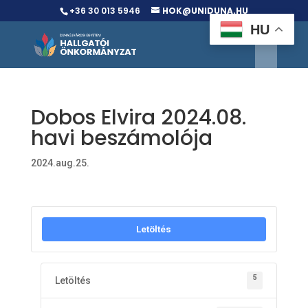
+36 30 013 5946
HOK@UNIDUNA.HU
HU
Dobos Elvira 2024.08.
havi beszámolója
2024.aug.25.
Letöltés
5
Letöltés