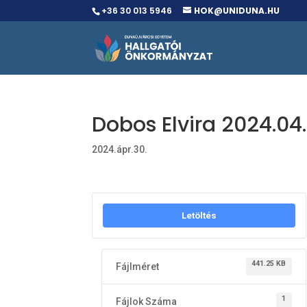
+36 30 013 5946
HOK@UNIDUNA.HU
Dobos Elvira 2024.04
2024.ápr.30.
Letöltés
441.25 KB
Fájlméret
1
Fájlok Száma