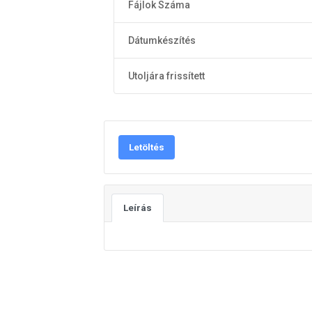
Fájlok Száma
Dátumkészítés
Utoljára frissített
Letöltés
Leírás