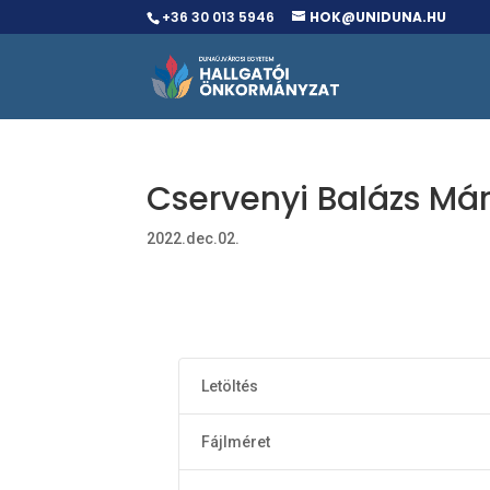
+36 30 013 5946
HOK@UNIDUNA.HU
Cservenyi Balázs Már
2022.dec.02.
Letöltés
Fájlméret