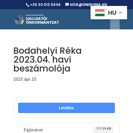
+36 30 013 5946
HOK@UNIDUNA.HU
HU
Bodahelyi Réka
2023.04. havi
beszámolója
2023.ápr.25.
Letöltés
111.39 KB
Fájlméret